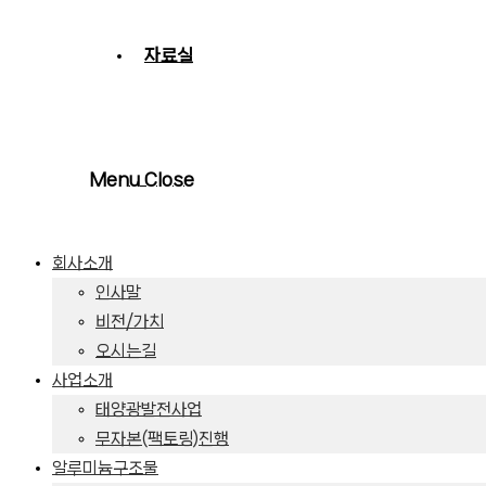
자료실
Menu
Close
회사소개
인사말
비전/가치
오시는길
사업소개
태양광발전사업
무자본(팩토링)진행
알루미늄구조물