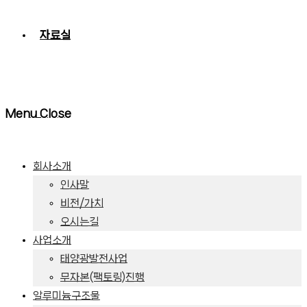
자료실
Menu
Close
회사소개
인사말
비전/가치
오시는길
사업소개
태양광발전사업
무자본(팩토링)진행
알루미늄구조물